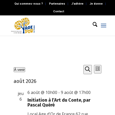
Qui sommes-nous ?
Partenaires
J’adhère
Je donne
Contact
Recherch
Naviga
Évènements
À venir
Liste
de
et
Recherche
Sélectionnez
vues
août 2026
une
navigatio
Évène
date.
de
6 août @ 10h00
-
9 août @ 17h00
jeu
vues
6
Initiation à l’Art du Conte, par
Pascal Quéré
Évènemen
Local Age d'Or de France
62 rue