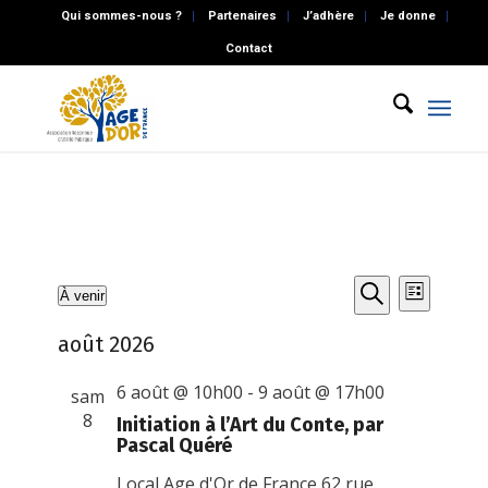
Qui sommes-nous ?
Partenaires
J’adhère
Je donne
Contact
Recherch
Naviga
Évènements
À venir
Liste
de
et
Recherche
Sélectionnez
vues
août 2026
une
navigatio
Évène
date.
de
6 août @ 10h00
-
9 août @ 17h00
sam
vues
8
Initiation à l’Art du Conte, par
Pascal Quéré
Évènemen
Local Age d'Or de France
62 rue