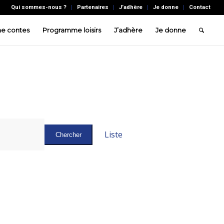
Qui sommes-nous ?
Partenaires
J’adhère
Je donne
Contact
e contes
Programme loisirs
J’adhère
Je donne
Navigation
de
Liste
Chercher
vues
Évènement