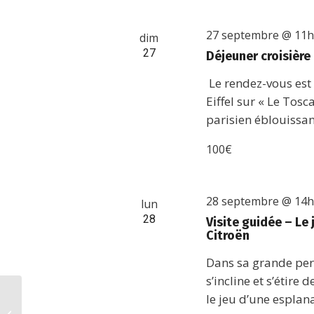
27 septembre @ 11
dim
27
Déjeuner croisière
Le rendez-vous est 
Eiffel sur « Le To
parisien éblouissan
100€
28 septembre @ 14
lun
28
Visite guidée – Le 
Citroën
Dans sa grande pers
s’incline et s’étire
le jeu d’une esplan
Musée d’art et d’histoire du