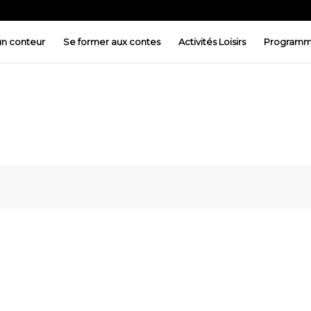
 un conteur
Se former aux contes
Activités Loisirs
Programm
ez