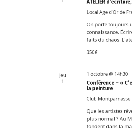
1
ATELIER d’écriture
Local Age d'Or de F
On porte toujours un
connaissance. Écrire,
faits du chaos. L'ate
350€
1 octobre @ 14h30
jeu
1
Conférence – « C’e
la peinture
Club Montparnasse
Que les artistes rê
plus normal ? Au M
fondent dans la mas