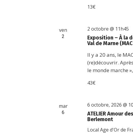
13€
2 octobre @ 11h45
ven
2
Exposition – À la
Val de Marne (MAC
Il y a 20 ans, le MA
(re)découvrir. Aprè
le monde marche », 
43€
6 octobre, 2026 @ 1
mar
6
ATELIER Amour des 
Berlemont
Local Age d'Or de F