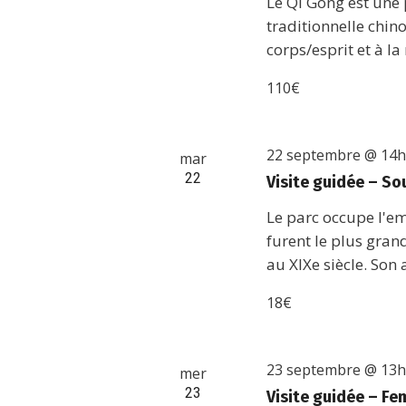
Le Qi Gong est une 
traditionnelle chino
corps/esprit et à la
110€
22 septembre @ 14
mar
22
Visite guidée – Sou
Le parc occupe l'e
furent le plus gran
au XIXe siècle. Son 
18€
23 septembre @ 13
mer
23
Visite guidée – Fe