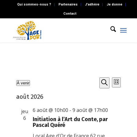
Qui sommes-nous ?
Partenaires
J’adhère
Je donne
Contact
Recherch
Naviga
Évènements
À venir
Liste
de
et
Recherche
Sélectionnez
vues
août 2026
une
navigatio
Évène
date.
de
6 août @ 10h00
-
9 août @ 17h00
jeu
vues
6
Initiation à l’Art du Conte, par
Pascal Quéré
Évènemen
Local Age d'Or de France
62 rue