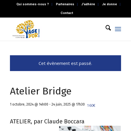
Qui sommes-nous ?
Partenaires
J’adhère
Je donne
Contact
Cet évènement est passé.
Atelier Bridge
1 octobre, 2024 @ 14h00
-
24 juin, 2025 @ 17h30
160€
ATELIER, par Claude Boccara