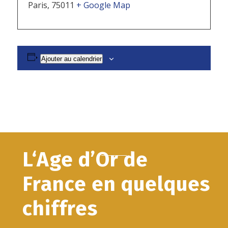
Paris
,
75011
+ Google Map
Ajouter au calendrier
L‘Age d’Or de
France en quelques
chiffres