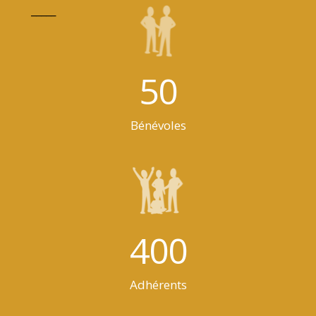
_____
50
Bénévoles
400
Adhérents