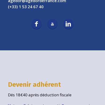
agedor@agedordefrance.com
(+33) 1 53 24 67 40
Devenir adhérent
Dés 18€40 après déduction fiscale