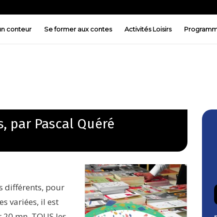
 un conteur
Se former aux contes
Activités Loisirs
Programm
s, par Pascal Quéré
 différents, pour
 variées, il est
 20 mn. TOUS les