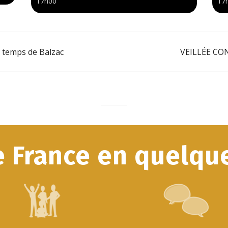
17h00
17
u temps de Balzac
VEILLÉE CON
e France en quelque