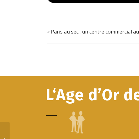
«
Paris au sec : un centre commercial a
L‘Age d’Or d
_____
Paris au sec : un centre commercial