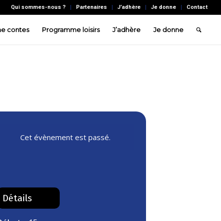
Qui sommes-nous ?
Partenaires
J’adhère
Je donne
Contact
e contes
Programme loisirs
J’adhère
Je donne
Cet évènement est passé.
Détails