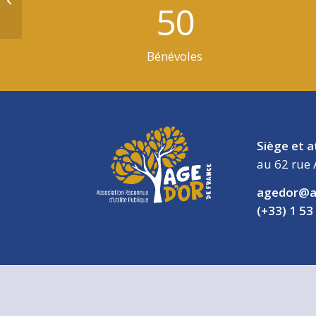
50
au temps de Balzac
Bénévoles
Siège et a
au 62 rue 
agedor@a
(+33) 1 53