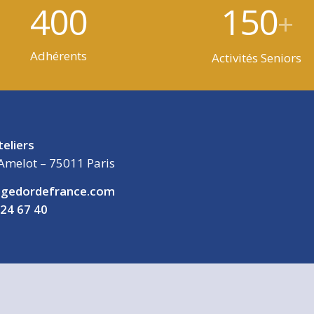
400
150
+
Adhérents
Activités Seniors
teliers
Amelot – 75011 Paris
gedordefrance.com
 24 67 40