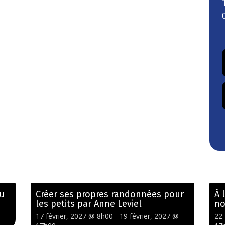
du
Créer ses propres randonnées pour
À 
les petits par Anne Leviel
no
17 février, 2027 @ 8h00
-
19 février, 2027 @
22 