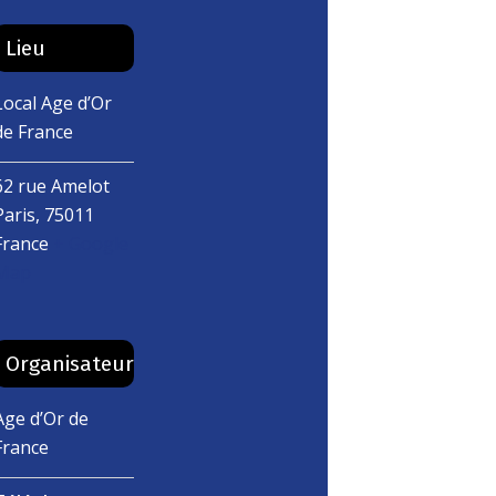
Lieu
Local Age d’Or
de France
62 rue Amelot
Paris
,
75011
France
+ Google
Map
Organisateur
Age d’Or de
France