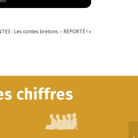
h00
TES : Les contes bretons – REPORTÉ !
»
s chiffres
VE