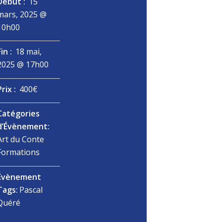
Début :
15
mars, 2025 @
10h00
Fin :
18 mai,
2025 @ 17h00
Prix :
400€
Catégories
d’Évènement:
Art du Conte
,
Formations
Évènement
Tags:
Pascal
Quéré