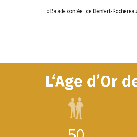
«
Balade contée : de Denfert-Rochereau 
L‘Age d’Or d
_____
50