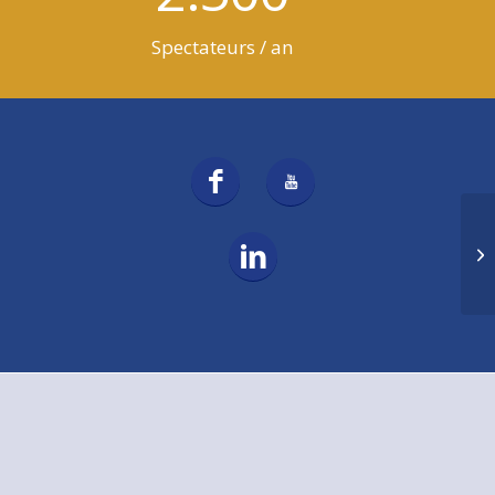
Spectateurs / an
Vi
ba
An