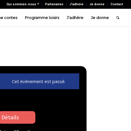
Qui sommes-nous ?
Partenaires
J’adhère
Je donne
Contact
e contes
Programme loisirs
J’adhère
Je donne
Cet évènement est passé.
Détails