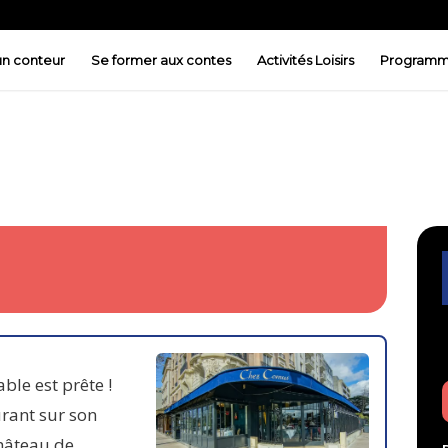
 un conteur
Se former aux contes
Activités Loisirs
Programm
le est prête !
urant sur son
château de