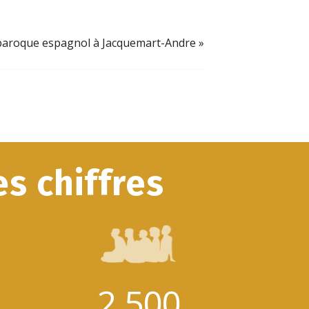
u baroque espagnol à Jacquemart-Andre
»
s chiffres
2.500