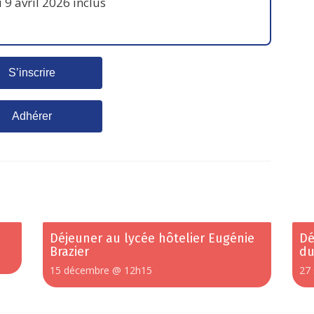
 9 avril 2026 inclus
S’inscrire
Adhérer
Déjeuner au lycée hôtelier Eugénie
Dé
Brazier
du
15 décembre @ 12h15
27