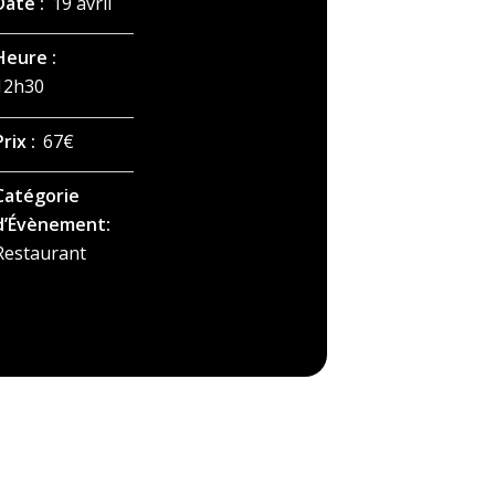
Date :
19 avril
Heure :
12h30
Prix :
67€
Catégorie
d’Évènement:
Restaurant