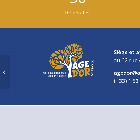
Bénévoles
Siège et a
au 62 rue 
Balade contée : de Denfert-
Rochereau aux jardins de
agedor@a
l’Observatoire
(+33) 1 53