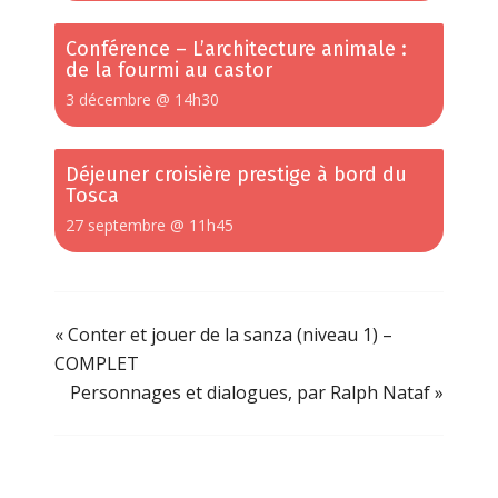
Conférence – L’architecture animale :
de la fourmi au castor
3 décembre @ 14h30
Déjeuner croisière prestige à bord du
Tosca
27 septembre @ 11h45
«
Conter et jouer de la sanza (niveau 1) –
COMPLET
Personnages et dialogues, par Ralph Nataf
»