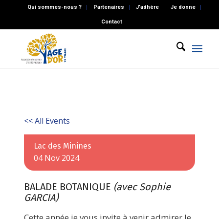
Qui sommes-nous ?
Partenaires
J’adhère
Je donne
Contact
<< All Events
Lac des Minines
04
Nov
2024
BALADE BOTANIQUE
(avec Sophie
GARCIA)
Cette année je vous invite à venir admirer le