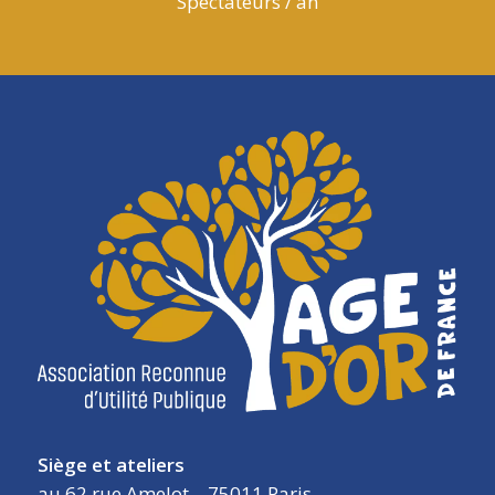
Spectateurs / an
Siège et ateliers
au 62 rue Amelot – 75011 Paris