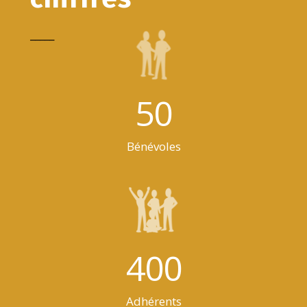
_____
50
Bénévoles
400
Adhérents