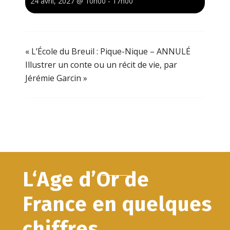
24 avril, 2027 @ 10h00
-
17h00
«
L’École du Breuil : Pique-Nique – ANNULÉ
Illustrer un conte ou un récit de vie, par
Jérémie Garcin
»
L‘Age d’Or de
France en quelques
chiffres