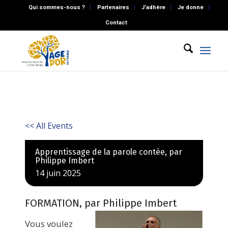
Qui sommes-nous ?
Partenaires
J’adhère
Je donne
Contact
<< All Events
Apprentissage de la parole contée, par
Philippe Imbert
14
juin
2025
FORMATION, par Philippe Imbert
Vous voulez