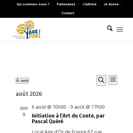
Qui sommes-nous ?
Partenaires
J’adhère
Je donne
Contact
Recherch
Naviga
Évènements
À venir
Liste
de
et
Recherche
Sélectionnez
vues
août 2026
une
navigatio
Évène
date.
de
6 août @ 10h00
-
9 août @ 17h00
dim
vues
9
Initiation à l’Art du Conte, par
Pascal Quéré
Évènemen
Local Age d'Or de France
62 rue