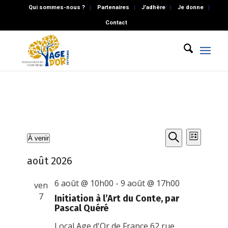
Qui sommes-nous ?
Partenaires
J’adhère
Je donne
Contact
Recherch
Naviga
Évènements
À venir
Liste
de
et
Recherche
Sélectionnez
vues
août 2026
une
navigatio
Évène
date.
de
6 août @ 10h00
-
9 août @ 17h00
ven
vues
7
Initiation à l’Art du Conte, par
Pascal Quéré
Évènemen
Local Age d'Or de France
62 rue