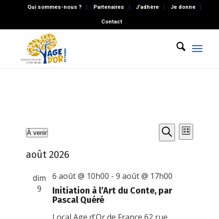
Qui sommes-nous ?
Partenaires
J’adhère
Je donne
Contact
Recherch
Naviga
Évènements
À venir
Liste
de
et
Recherche
Sélectionnez
vues
août 2026
une
navigatio
Évène
date.
de
6 août @ 10h00
-
9 août @ 17h00
dim
vues
9
Initiation à l’Art du Conte, par
Pascal Quéré
Évènemen
Local Age d'Or de France
62 rue