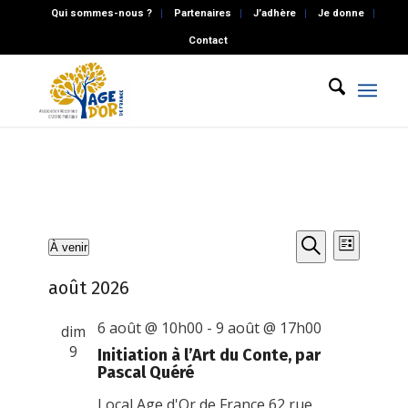
Qui sommes-nous ?
Partenaires
J’adhère
Je donne
Contact
Recherch
Naviga
Évènements
À venir
Liste
de
et
Recherche
Sélectionnez
vues
août 2026
une
navigatio
Évène
date.
de
6 août @ 10h00
-
9 août @ 17h00
dim
vues
9
Initiation à l’Art du Conte, par
Pascal Quéré
Évènemen
Local Age d'Or de France
62 rue