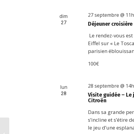
27 septembre @ 11
dim
27
Déjeuner croisière
Le rendez-vous est 
Eiffel sur « Le To
parisien éblouissan
100€
28 septembre @ 14
lun
28
Visite guidée – Le 
Citroën
Dans sa grande pers
s’incline et s’étire
le jeu d’une esplan
Bistrot du Parc