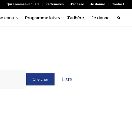
Qui sommes-nous ?
Partenaires
J’adhère
Je donne
Contact
e contes
Programme loisirs
J’adhère
Je donne
Navigation
de
Liste
Chercher
vues
Évènement