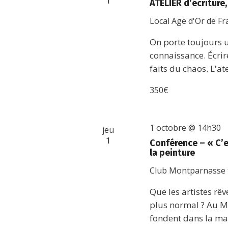
1
ATELIER d’écriture
Local Age d'Or de F
On porte toujours un
connaissance. Écrire,
faits du chaos. L'ate
350€
1 octobre @ 14h30
jeu
1
Conférence – « C’e
la peinture
Club Montparnasse
Que les artistes rê
plus normal ? Au M
fondent dans la mas