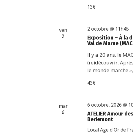
13€
2 octobre @ 11h45
ven
2
Exposition – À la
Val de Marne (MAC
Il y a 20 ans, le MA
(re)découvrir. Aprè
le monde marche », 
43€
6 octobre, 2026 @ 1
mar
6
ATELIER Amour des 
Berlemont
Local Age d'Or de F