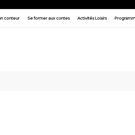
 un conteur
Se former aux contes
Activités Loisirs
Programm
ez