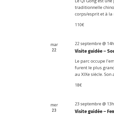
Le Qi Gong est une 
traditionnelle chino
corps/esprit et à la
110€
22 septembre @ 14
mar
22
Visite guidée – Sou
Le parc occupe l'e
furent le plus gran
au XIXe siècle. Son 
18€
23 septembre @ 13
mer
23
Visite guidée – Fe