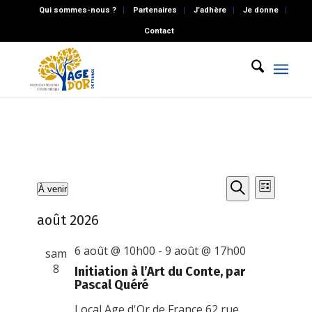
Qui sommes-nous ?
Partenaires
J’adhère
Je donne
Contact
Recherch
Naviga
Évènements
À venir
Liste
de
et
Recherche
Sélectionnez
vues
août 2026
une
navigatio
Évène
date.
de
6 août @ 10h00
-
9 août @ 17h00
sam
vues
8
Initiation à l’Art du Conte, par
Pascal Quéré
Évènemen
Local Age d'Or de France
62 rue