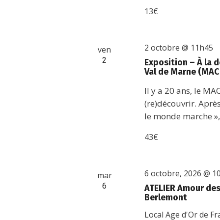
13€
2 octobre @ 11h45
ven
2
Exposition – À la
Val de Marne (MAC
Il y a 20 ans, le MA
(re)découvrir. Aprè
le monde marche », 
43€
6 octobre, 2026 @ 1
mar
6
ATELIER Amour des 
Berlemont
Local Age d'Or de F