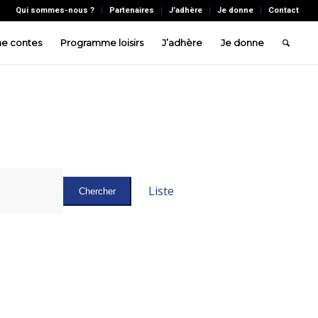
Qui sommes-nous ?
Partenaires
J’adhère
Je donne
Contact
e contes
Programme loisirs
J’adhère
Je donne
Navigation
de
Liste
Chercher
vues
Évènement