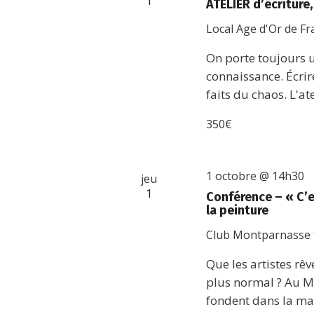
1
ATELIER d’écriture
Local Age d'Or de F
On porte toujours un
connaissance. Écrire,
faits du chaos. L'ate
350€
1 octobre @ 14h30
jeu
1
Conférence – « C’e
la peinture
Club Montparnasse
Que les artistes rê
plus normal ? Au M
fondent dans la mas