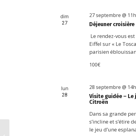
27 septembre @ 11
dim
27
Déjeuner croisière
Le rendez-vous est 
Eiffel sur « Le To
parisien éblouissan
100€
28 septembre @ 14
lun
28
Visite guidée – Le 
Citroën
Dans sa grande pers
s’incline et s’étire
le jeu d’une esplan
La Closerie des Lilas