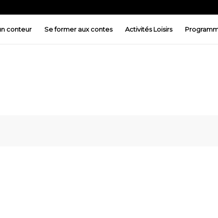
 un conteur
Se former aux contes
Activités Loisirs
Programm
ez