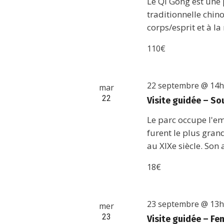
Le Qi Gong est une 
traditionnelle chino
corps/esprit et à la
110€
22 septembre @ 14
mar
22
Visite guidée – Sou
Le parc occupe l'e
furent le plus gran
au XIXe siècle. Son 
18€
23 septembre @ 13
mer
23
Visite guidée – Fe